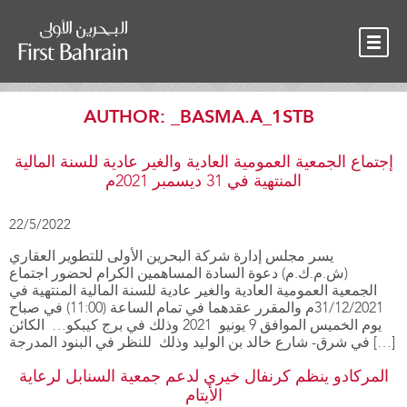
OUR TEAM
NEWS
CONTACT
AUTHOR:
_BASMA.A_1STB
إجتماع الجمعية العمومية العادية والغير عادية للسنة المالية
المنتهية في 31 ديسمبر 2021م
22/5/2022
يسر مجلس إدارة شركة البحرين الأولى للتطوير العقاري
(ش.م.ك.م) دعوة السادة المساهمين الكرام لحضور اجتماع
الجمعية العمومية العادية والغير عادية للسنة المالية المنتهية في
31/12/2021م والمقرر عقدهما في تمام الساعة (11:00) في صباح
يوم الخميس الموافق 9 يونيو 2021 وذلك في برج كيبكو… الكائن
في شرق- شارع خالد بن الوليد وذلك للنظر في البنود المدرجة […]
المركادو ينظم كرنفال خيري لدعم جمعية السنابل لرعاية
الأيتام